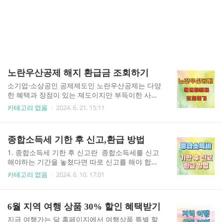
노란우산공제 해지 환급금 조회하기
소기업·소상공인 공제제도인 노란우산공제는 다양
한 혜택과 장점이 있는 제도이지만 부득이한 사정
으로 인해서 해지를 해야하는 분들이 계십니다. 그
카테고리 없음
2024. 6. 21. 15:11
이유는 사망이나 폐업,퇴임, 노령 등의 노란우산공
제 제도에서 충족하는 조건 외에는 목돈을 당장 사
용할 수 없다는 단점 때문입니다. 이 글에서는 어쩔
종합소득세 기한 후 신고,환급 방법
수 없는 사정으로 노란우산을 해지해야 하는 분들
께서 미리 해지환급금을 조회 할 수 있도록 도와드
1. 종합소득세 기한 후 신고란 종합소득세를 신고
리겠습니다. 노란우산공제를 해지하기 전에 실제
해야하는 기간을 놓쳤다면 따로 신고를 해야 합니
로 수령할 수 있는 해지 환급금이 얼마나 되는지 먼
다. 이 과정을 기한 후 신고라고 합니다.최근 5년간
카테고리 없음
2024. 6. 10. 17:01
저 확인 후에 해지를 결정하시기 바랍니다. 1. 노란
의 모든 소득세 신고가 가능하며, 신고를 해야만 환
우산공제 홈페이지 로그인 노란우산공제 홈페이
급금 수령도 가능합니다. 2. 종합소득세 기한 후 신
지 노란우산공제 해지 하러가기 - 홈페이지에
고방법 1) 국세청 홈택스 통해서 신고 국세청 홈
6월 지역 여행 상품 30% 할인 혜택받기
접속하면 메인화면에 다양한 인증방법이 있습니
택스 바로가기 홈택스 접속 > 로그인 > 세금신고 >
다.- 하나를 선택해서 인증하시기 바랍..
종합소득세 신고 > 모두채움/단순경비율 신고 > 기
지금 여행가는 달 홈페이지에서 여행상품 특별 할