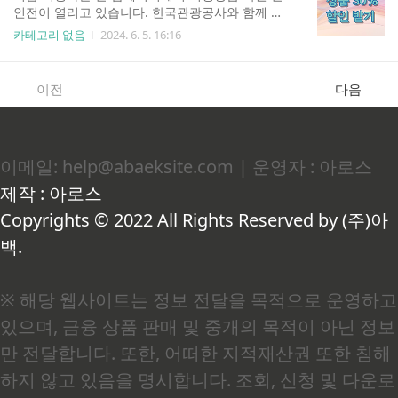
한 후 신고 >기본정보 입력하기> 환급액 확인 후
인전이 열리고 있습니다. 한국관광공사와 함께 준
계좌번호 입력 절차 진행 2) 손택스를 통해서 신
비하는 국내여행을 즐겨보시면 좋겠습니다. 쿠폰
카테고리 없음
2024. 6. 5. 16:16
고 손택스 바로가기 3) 관할 세무서로 가서 신
할인으로 저렴하게 여행 패키지 상품도 즐기고 국
고 종합소득세를 신고하지 않아 놓친 환급금은 5년
내 여행업계 회복도 지원하고!! 모두가 행복한 여행
뒤에 국고로 귀속되기 때문에 그 전에 반드시 신청
을 떠나보세요. 행사기간 : 2024년 5월 22일 ~ 20
이전
다음
해야 합니다. 3. 종합소득세 기한 후 신고 납부 및
24년 6월 30일여행기간 : 2024년 6월 01일 ~ 2024
..
년 7월 14일 할인대상 : 여행가는달 참여 국내패키
지 상품할인기준 : 20% 할인쿠폰 (최대 3만원까지
할인),10% 중복쿠폰 (최대 3만원 할인) * 본 쿠폰은
이메일: help@abaeksite.com | 운영자 : 아로스
아이디당 2매까지 발급 가능/ 행사기간 내에 사용
할 수 있음 기간 내 미사용시 재발급이 불가하니
제작 : 아로스
이용에 참고 부탁드립니다.* 상품별 쿠폰 예산이
제한되어 있어 상품별로 쿠폰 적용 가능..
Copyrights © 2022 All Rights Reserved by (주)아
백.
※ 해당 웹사이트는 정보 전달을 목적으로 운영하고
있으며, 금융 상품 판매 및 중개의 목적이 아닌 정보
만 전달합니다. 또한, 어떠한 지적재산권 또한 침해
하지 않고 있음을 명시합니다. 조회, 신청 및 다운로