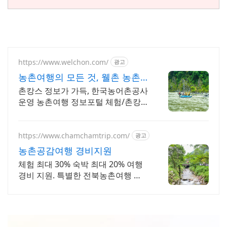
https://www.welchon.com/
광고
농촌여행의 모든 것, 웰촌 농촌
관광 가는 주간
촌캉스 정보가 가득, 한국농어촌공사
운영 농촌여행 정보포털 체험/촌캉
스/자연 여행을 한 번에 전국 농촌여
행 코스, 지금 확인하세요
https://www.chamchamtrip.com/
광고
농촌공감여행 경비지원
체험 최대 30% 숙박 최대 20% 여행
경비 지원. 특별한 전북농촌여행 혜
택!