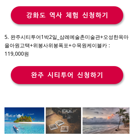
강화도 역사 체험 신청하기
5. 완주시티투어1박2일_삼례예술촌미술관+오성한옥마
을아원고택+위봉사위봉폭포+수목원케이블카 :
119,000원
완주 시티투어 신청하기